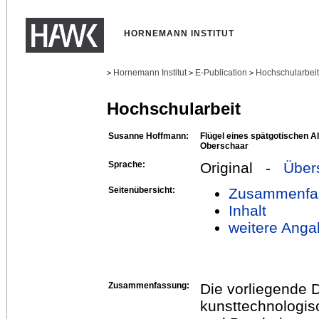
HORNEMANN INSTITUT
Hornemann Institut
E-Publication
Hochschularbei
>
>
>
Hochschularbeit
Susanne Hoffmann:
Flügel eines spätgotischen Al
Oberschaar
Sprache:
Original -
Über
Seitenübersicht:
Zusammenfa
Inhalt
weitere Anga
Zusammenfassung:
Die vorliegende D
kunsttechnologis