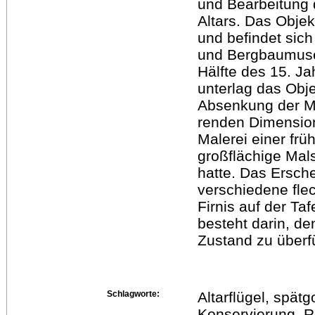
und Bearbeitung 
Altars. Das Obje
und befindet sich
und Bergbaumuseu
Hälfte des 15. Ja
unterlag das Obj
Absenkung der Mat
renden Dimension
Malerei einer frü
großflächige Mal
hatte. Das Ersch
verschiedene flec
Firnis auf der Taf
besteht darin, de
Zustand zu überf
Schlagworte:
Altarflügel, spät
Konservierung, R