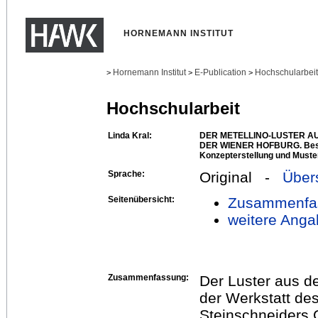
HORNEMANN INSTITUT
Hornemann Institut
E-Publication
Hochschularbei
>
>
>
Hochschularbeit
Linda Kral:
DER METELLINO-LUSTER A
DER WIENER HOFBURG. Besta
Konzepterstellung und Muste
Sprache:
Original -
Über
Seitenübersicht:
Zusammenfa
weitere Anga
Zusammenfassung:
Der Luster aus 
der Werkstatt de
Steinschneiders 