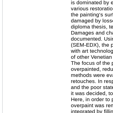
is dominated by e
various restorati
the painting‘s sur
damaged by losse
diploma thesis, t
Damages and chan
documented. Usin
(SEM-EDX), the p
with art technolo
of other Venetia
The focus of the 
overpainted, redu
methods were eva
retouches. In res
and the poor state
it was decided, to
Here, in order to 
overpaint was re
integrated by fill