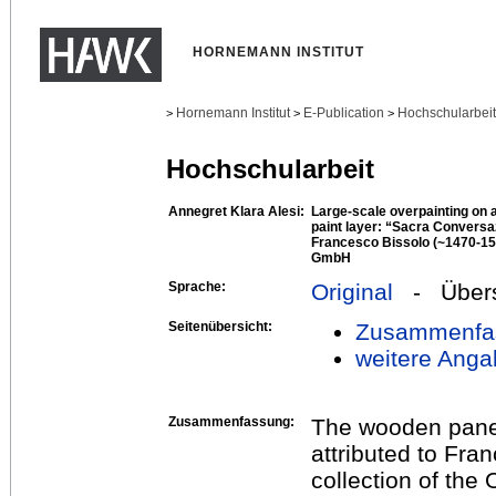
HORNEMANN INSTITUT
Hornemann Institut
E-Publication
Hochschularbei
>
>
>
Hochschularbeit
Annegret Klara Alesi:
Large-scale overpainting on 
paint layer: “Sacra Conversaz
Francesco Bissolo (~1470-15
GmbH
Sprache:
Original
- Übers
Seitenübersicht:
Zusammenfa
weitere Anga
Zusammenfassung:
The wooden panel
attributed to Fra
collection of th