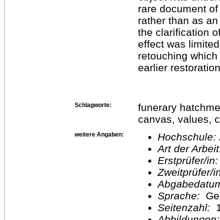
rare document of 
rather than as an
the clarification
effect was limite
retouching which
earlier restorati
Schlagworte:
funerary hatchme
canvas, values, c
weitere Angaben:
Hochschule:
Art der Arbei
Erstprüfer/in
Zweitprüfer/
Abgabedatu
Sprache:
Ge
Seitenzahl:
1
Abbildungen