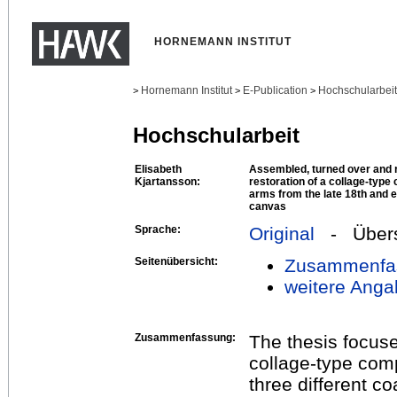
HORNEMANN INSTITUT
Hornemann Institut
E-Publication
Hochschularbei
>
>
>
Hochschularbeit
Elisabeth
Assembled, turned over and 
Kjartansson:
restoration of a collage-type
arms from the late 18th and 
canvas
Sprache:
Original
- Übers
Seitenübersicht:
Zusammenfa
weitere Anga
Zusammenfassung:
The thesis focuse
collage-type comp
three different c