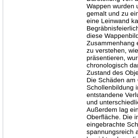
Wappen wurden ur
gemalt und zu ei
eine Leinwand ka
Begräbnisfeierli
diese Wappenbild
Zusammenhang ei
zu verstehen, wi
präsentieren, wu
chronologisch da
Zustand des Obje
Die Schäden am O
Schollenbildung 
entstandene Verl
und unterschiedli
Außerdem lag ein
Oberfläche. Die 
eingebrachte Sch
spannungsreich a