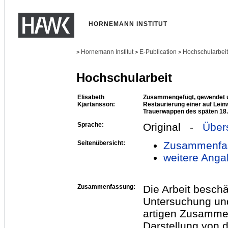
HORNEMANN INSTITUT
Hornemann Institut
E-Publication
Hochschularbei
>
>
>
Hochschularbeit
Elisabeth
Zusammengefügt, gewendet u
Kjartansson:
Restaurierung einer auf Lein
Trauerwappen des späten 18.
Sprache:
Original -
Über
Seitenübersicht:
Zusammenfa
weitere Anga
Zusammenfassung:
Die Arbeit beschä
Untersuchung und
artigen Zusammen
Darstellung von 