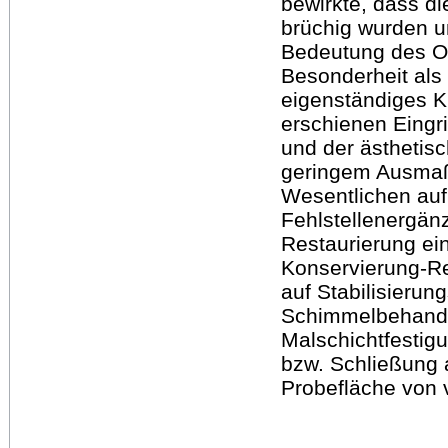
bewirkte, dass d
brüchig wurden un
Bedeutung des Ob
Besonderheit als
eigenständiges 
erschienen Eingr
und der ästhetis
geringem Ausmaß
Wesentlichen auf
Fehlstellenergän
Restaurierung ei
Konservierung-Re
auf Stabilisier
Schimmelbehandl
Malschichtfestig
bzw. Schließung a
Probefläche von v