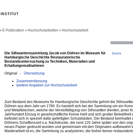
INSTITUT
E-Publication
Hochschularbeiten
Hochschularbeit
>
>
>
Die Silhouettensammlung Jacob von Döhren im Museum für
Zurück
Hamburgische Geschichte Restauratorische
Bestandsuntersuchung zu Techniken, Materialien und
Erhaltungsmaßnahmen
Original -
Übersetzung
Zusammenfassung
weitere Angaben zur Hochschularbeit
Zum Bestand des Museums für Hamburgische Geschichte gehört die Silhouet
Döhren aus dem Jahr um 1780. Es handelt sich bei der Sammlung um ein Konv
und Metallblechen, welche der Vervielfältigung von Silhouetten dienten, jener K
Jahrhundert Einzug in gesellschaftliche Kreise hielt und sich großer Beliebthei
befindet sich in speziell dafür gefertigten Schutzkästen. Der Bestand beinhaltet
Döhrens Schaffenszeit u.a. Nachdrucke, die rund 120 Jahre später von den orig
neues Papier gedruckt wurden und gemeinsam mit den Originalen aufbewahrt w
Masterarbeit ist es, die Sammlung zu analysieren, die bisher keiner restaurator