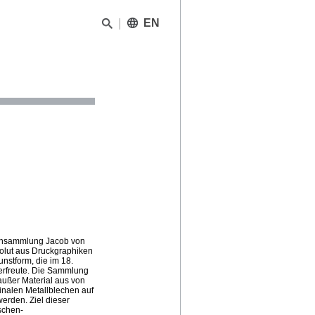
EN
tensammlung Jacob von
olut aus Druckgraphiken
unstform, die im 18.
t erfreute. Die Sammlung
 außer Material aus von
inalen Metallblechen auf
erden. Ziel dieser
ischen-