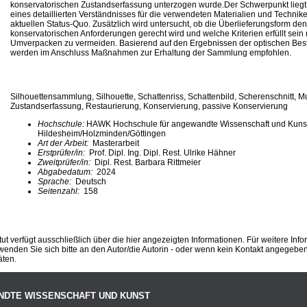
konservatorischen Zustandserfassung unterzogen wurde.Der Schwerpunkt lieg
eines detaillierten Verständnisses für die verwendeten Materialien und Technike
aktuellen Status-Quo. Zusätzlich wird untersucht, ob die Überlieferungsform de
konservatorischen Anforderungen gerecht wird und welche Kriterien erfüllt sei
Umverpacken zu vermeiden. Basierend auf den Ergebnissen der optischen Be
werden im Anschluss Maßnahmen zur Erhaltung der Sammlung empfohlen.
Silhouettensammlung, Silhouette, Schattenriss, Schattenbild, Scherenschnitt, 
Zustandserfassung, Restaurierung, Konservierung, passive Konservierung
Hochschule:
HAWK Hochschule für angewandte Wissenschaft und Kuns
Hildesheim/Holzminden/Göttingen
Art der Arbeit:
Masterarbeit
Erstprüfer/in:
Prof. Dipl. Ing. Dipl. Rest. Ulrike Hähner
Zweitprüfer/in:
Dipl. Rest. Barbara Rittmeier
Abgabedatum:
2024
Sprache:
Deutsch
Seitenzahl:
158
ut verfügt ausschließlich über die hier angezeigten Informationen. Für weitere Inf
enden Sie sich bitte an den Autor/die Autorin - oder wenn kein Kontakt angegeben i
äten.
NDTE WISSENSCHAFT UND KUNST