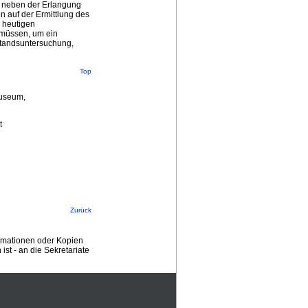
t neben der Erlangung
n auf der Ermittlung des
n heutigen
n müssen, um ein
standsuntersuchung,
Top
Museum,
t
Zurück
ormationen oder Kopien
st - an die Sekretariate