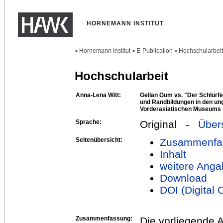
HORNEMANN INSTITUT
Hornemann Institut
E-Publication
Hochschularbei
>
>
>
Hochschularbeit
Anna-Lena Witt:
Gellan Gum vs. "Der Schlürf
und Randbildungen in den un
Vorderasiatischen Museums
Sprache:
Original -
Über
Seitenübersicht:
Zusammenfa
Inhalt
weitere Anga
Download
DOI (Digital O
Zusammenfassung:
Die vorliegende A