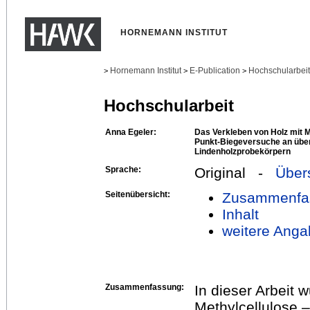
HORNEMANN INSTITUT
Hornemann Institut
E-Publication
Hochschularbei
>
>
>
Hochschularbeit
Anna Egeler:
Das Verkleben von Holz mit M
Punkt-Biegeversuche an übe
Lindenholzprobekörpern
Sprache:
Original -
Über
Seitenübersicht:
Zusammenfa
Inhalt
weitere Anga
Zusammenfassung:
In dieser Arbeit 
Methylcellulose –