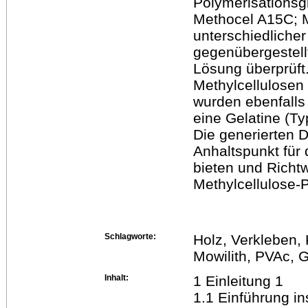
Polymerisationsg
Methocel A15C; M
unterschiedliche
gegenübergestell
Lösung überprüft
Methylcellulosen 
wurden ebenfalls
eine Gelatine (Ty
Die generierten D
Anhaltspunkt für 
bieten und Richt
Methylcellulose-
Schlagworte:
Holz, Verkleben, 
Mowilith, PVAc, 
Inhalt:
1 Einleitung 1
1.1 Einführung i