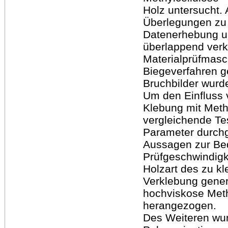
Holz untersucht.
Überlegungen zu 
Datenerhebung u
überlappend verk
Materialprüfmasc
Biegeverfahren g
Bruchbilder wurde
Um den Einfluss 
Klebung mit Methy
vergleichende Tes
Parameter durchg
Aussagen zur Be
Prüfgeschwindigk
Holzart des zu kl
Verklebung generi
hochviskose Met
herangezogen.
Des Weiteren wur