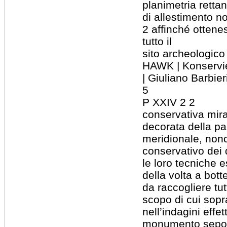
planimetria retta
di allestimento no
2 affinché otten
tutto il
sito archeologico
HAWK | Konservie
| Giuliano Barbier
5
P XXIV 2 2
conservativa mira
decorata della pa
meridionale, non
conservativo dei d
le loro tecniche e
della volta a bot
da raccogliere tutt
scopo di cui sopr
nell’indagini effe
monumento sepol