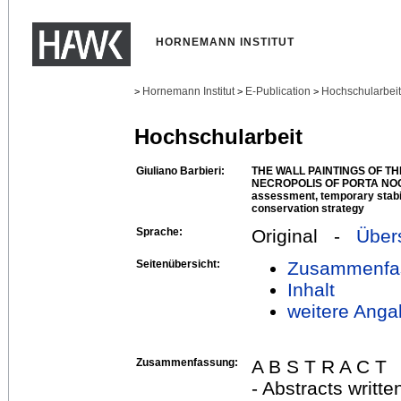
HORNEMANN INSTITUT
Hornemann Institut
E-Publication
Hochschularbei
>
>
>
Hochschularbeit
Giuliano Barbieri:
THE WALL PAINTINGS OF THE
NECROPOLIS OF PORTA NOCE
assessment, temporary stabil
conservation strategy
Sprache:
Original -
Über
Seitenübersicht:
Zusammenfa
Inhalt
weitere Anga
Zusammenfassung:
A B S T R A C T
- Abstracts writt