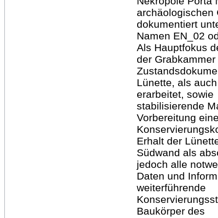
Nekropole Porta 
archäologischen 
dokumentiert unt
Namen EN_02 od
Als Hauptfokus d
der Grabkammer 
Zustandsdokumen
Lünette, als au
erarbeitet, sowie
stabilisierende 
Vorbereitung ein
Konservierungsko
Erhalt der Lünett
Südwand als absc
jedoch alle notw
Daten und Inform
weiterführende
Konservierungsst
Baukörper des