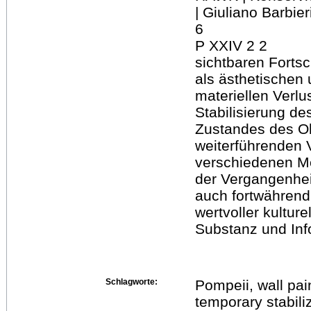
| Giuliano Barbier
6
P XXIV 2 2
sichtbaren Fortsc
als ästhetischen
materiellen Verlus
Stabilisierung de
Zustandes des Ob
weiterführenden 
verschiedenen Me
der Vergangenhei
auch fortwährend
wertvoller kulturel
Substanz und Info
Schlagworte:
Pompeii, wall pai
temporary stabili