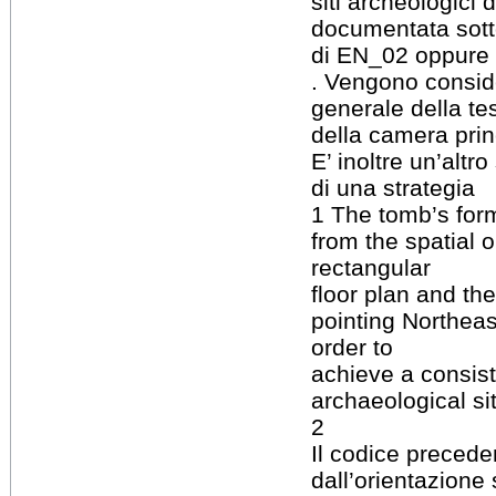
siti archeologici
documentata sotto 
di EN_02 oppure
. Vengono conside
generale della te
della camera prin
E’ inoltre un’altr
di una strategia
1 The tomb’s for
from the spatial o
rectangular
floor plan and th
pointing Northeast
order to
achieve a consist
archaeological si
2
Il codice preced
dall’orientazione 