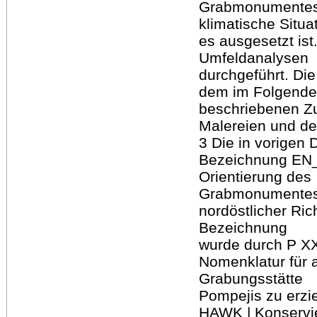
Grabmonumentes P
klimatische Situa
es ausgesetzt is
Umfeldanalysen
durchgeführt. Die
dem im Folgend
beschriebenen Zu
Malereien und d
3 Die in vorigen
Bezeichnung EN_0
Orientierung des
Grabmonumentes 
nordöstlicher Ri
Bezeichnung
wurde durch P XXI
Nomenklatur für 
Grabungsstätte
Pompejis zu erzi
HAWK | Konservie