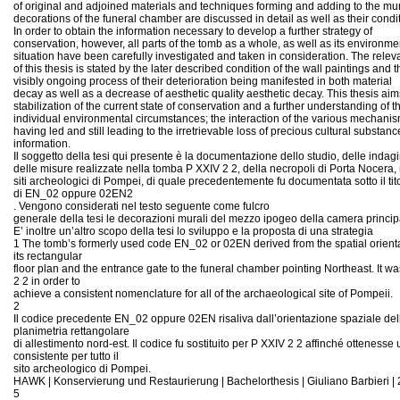
of original and adjoined materials and techniques forming and adding to the mu
decorations of the funeral chamber are discussed in detail as well as their condit
In order to obtain the information necessary to develop a further strategy of
conservation, however, all parts of the tomb as a whole, as well as its environme
situation have been carefully investigated and taken in consideration. The rele
of this thesis is stated by the later described condition of the wall paintings and t
visibly ongoing process of their deterioration being manifested in both material
decay as well as a decrease of aesthetic quality aesthetic decay. This thesis aim
stabilization of the current state of conservation and a further understanding of t
individual environmental circumstances; the interaction of the various mechanis
having led and still leading to the irretrievable loss of precious cultural substan
information.
Il soggetto della tesi qui presente è la documentazione dello studio, delle indagi
delle misure realizzate nella tomba P XXIV 2 2, della necropoli di Porta Nocera, 
siti archeologici di Pompei, di quale precedentemente fu documentata sotto il tit
di EN_02 oppure 02EN2
. Vengono considerati nel testo seguente come fulcro
generale della tesi le decorazioni murali del mezzo ipogeo della camera princip
E’ inoltre un’altro scopo della tesi lo sviluppo e la proposta di una strategia
1 The tomb’s formerly used code EN_02 or 02EN derived from the spatial orientat
its rectangular
floor plan and the entrance gate to the funeral chamber pointing Northeast. It wa
2 2 in order to
achieve a consistent nomenclature for all of the archaeological site of Pompeii.
2
Il codice precedente EN_02 oppure 02EN risaliva dall’orientazione spaziale della
planimetria rettangolare
di allestimento nord-est. Il codice fu sostituito per P XXIV 2 2 affinché otteness
consistente per tutto il
sito archeologico di Pompei.
HAWK | Konservierung und Restaurierung | Bachelorthesis | Giuliano Barbieri |
5