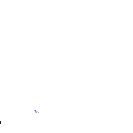
Top
t