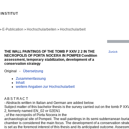
INSTITUT
E-Publication
Hochschularbeiten
Hochschularbeit
>
>
>
THE WALL PAINTINGS OF THE TOMB P XXIV 2 2 IN THE
Zurück
NECROPOLIS OF PORTA NOCERA IN POMPEII Condition
assessment, temporary stabilization, development of a
conservation strategy
Original -
Übersetzung
Zusammenfassung
Inhalt
weitere Angaben zur Hochschularbeit
A B S T R A C T
- Abstracts written in Italian and German are added below.
Subject matter of this bachelor thesis is the survey carried out on the tomb P XX
2, formerly named EN_02 or 02EN1
, of the necropolis of Porta Nocera in the
archaeological site of Pompeii. The wall paintings in its semi-subterranean buria
chamber is considered the main focus. The development of a conservation strat
is set as the foremost interest of this thesis and its anticipated outcome. Assess