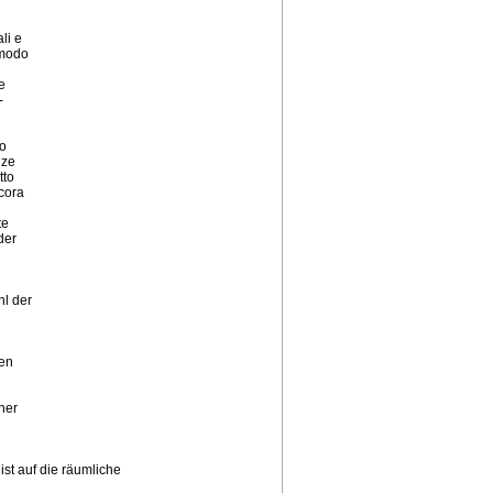
li e
n modo
e
-
lo
nze
tto
ncora
te
der
l der
gen
her
t auf die räumliche