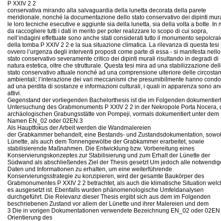
P XXIV 2 2
conservativa mirando alla salvaguardia della lunetta decorata della parete
meridionale, nonché la documentazione dello stato conservativo dei dipinti mura
le loro tecniche esecutive e aggiunte sia della lunetta, sia della volta a botte. I
da raccogliere tutti i dati in merito per poter realizzare lo scopo di cui sopra,
nell’indagini effettuate sono anche stati considerati tutto il monumento sepolcral
della tomba P XXIV 2 2 e la sua situazione climatica. La rilevanza di questa tesi 
ovvero l’urgenza degli interventi proposti come parte di essa - si manifesta nello
stato conservativo severamente critico dei dipinti murali risultando in degradi di
natura estetica, oltre che strutturale. Questa tesi mira ad una stabilizzazione del
stato conservativo attuale nonché ad una comprensione ulteriore delle circosta
ambientali; l’interazione dei vari meccanismi che presumibilmente hanno condo
ad una perdita di sostanze e informazioni culturali, i quali in apparenza sono a
attivi.
Gegenstand der vorliegenden Bachelorthesis ist die im Folgenden dokumentier
Untersuchung des Grabmonuments P XXIV 2 2 in der Nekropole Porta Nocera, 
archäologischen Grabungsstätte von Pompeji, vormals dokumentiert unter dem
Namen EN_02 oder 02EN.3
Als Hauptfokus der Arbeit werden die Wandmalereien
der Grabkammer behandelt, eine Bestands- und Zustandsdokumentation, sowoh
Lünette, als auch dem Tonnengewölbe der Grabkammer erarbeitet, sowie
stabilisierende Maßnahmen. Die Entwicklung bzw. Vorbereitung eines
Konservierungskonzeptes zur Stabilisierung und zum Erhalt der Lünette der
Südwand als abschließendes Ziel der Thesis gesetzt Um jedoch alle notwendi
Daten und Informationen zu erhalten, um eine weiterführende
Konservierungsstrategie zu konzipieren, wird der gesamte Baukörper des
Grabmonumentes P XXIV 2 2 betrachtet, als auch die klimatische Situation welc
es ausgesetzt ist. Ebenfalls wurden phänomenologische Umfeldanalysen
durchgeführt. Die Relevanz dieser Thesis ergibt sich aus dem im Folgenden
beschriebenen Zustand vor allem der Lünette und ihrer Malereien und dem
3 Die in vorigen Dokumentationen verwendete Bezeichnung EN_02 oder 02EN is
Orientierung des