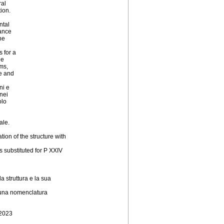
ral
ion.
ntal
vance
he
s for a
he
ms,
ce and
ni e
nei
olo
ale.
ion of the structure with
s substituted for P XXIV
 struttura e la sua
e una nomenclatura
 2023