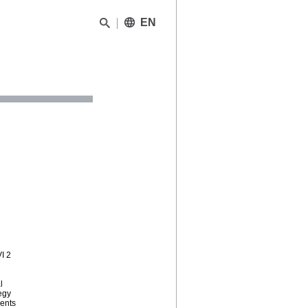
EN
VI 2
l
egy
ments