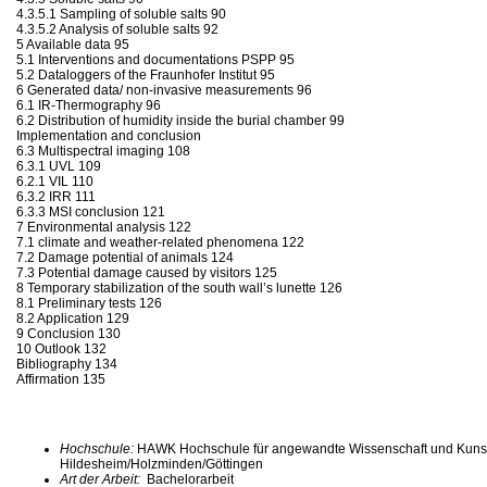
4.3.5.1 Sampling of soluble salts 90
4.3.5.2 Analysis of soluble salts 92
5 Available data 95
5.1 Interventions and documentations PSPP 95
5.2 Dataloggers of the Fraunhofer Institut 95
6 Generated data/ non-invasive measurements 96
6.1 IR-Thermography 96
6.2 Distribution of humidity inside the burial chamber 99
Implementation and conclusion
6.3 Multispectral imaging 108
6.3.1 UVL 109
6.2.1 VIL 110
6.3.2 IRR 111
6.3.3 MSI conclusion 121
7 Environmental analysis 122
7.1 climate and weather-related phenomena 122
7.2 Damage potential of animals 124
7.3 Potential damage caused by visitors 125
8 Temporary stabilization of the south wall’s lunette 126
8.1 Preliminary tests 126
8.2 Application 129
9 Conclusion 130
10 Outlook 132
Bibliography 134
Affirmation 135
Hochschule:
HAWK Hochschule für angewandte Wissenschaft und Kuns
Hildesheim/Holzminden/Göttingen
Art der Arbeit:
Bachelorarbeit