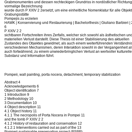
Grabmonumentes und dessen rechteckigen Grundriss in nordöstlicher Richtung
vormalige Bezeichnung
wurde durch P XXIV 2 2ersetzt, um eine einheitliche Nomenklatur für alle Objek
Grabungsstätte
Pompejis zu erzielen
HAWK | Konservierung und Restaurierung | Bachelorthesis | Giuliano Barbieri |
6
P XXIV 2 2
sichtbaren Fortschreiten ihres Zerfalls, welcher sich sowohl als ästhetischen un
materiellen Verlust darstellt. Diese Thesis ist einer Stabilisierung des aktuellen
Zustandes des Objektes gewidmet, als auch einem weiterführenden Verständnis
verschiedenen Mechanismen, deren Interaktion sowohl in der Vergangenheit al
auch fortwährend, zu einem unwiederbringlichen Verlust an wertvoller kulturelle
Substanz und Information führt.
Pompeii, wall painting, porta nocera, detachment, temporary stabilization
Abstract 4
Acknowledgements 6
Object identification 7
1 Introduction 9
2 Methodology 10
3 Documentation 10
4 Object description 11
4.1 Object history 11
4.1.1 The necropolis of Porta Nocera in Pompei 11
and the tomb P XXIV 2 2
4.1.2 History of restauration and conservation 12
4.1.2.1 Interventions carried out as part of the 13
Pompeii sustainable preservation project (PSPP)