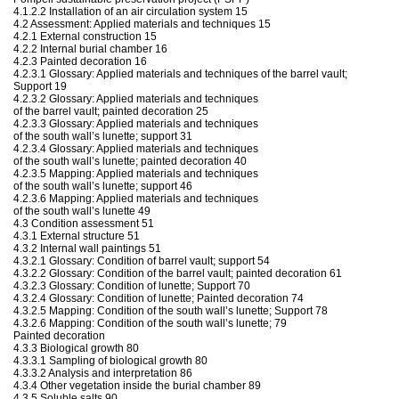
4.1.2.2 Installation of an air circulation system 15
4.2 Assessment: Applied materials and techniques 15
4.2.1 External construction 15
4.2.2 Internal burial chamber 16
4.2.3 Painted decoration 16
4.2.3.1 Glossary: Applied materials and techniques of the barrel vault;
Support 19
4.2.3.2 Glossary: Applied materials and techniques
of the barrel vault; painted decoration 25
4.2.3.3 Glossary: Applied materials and techniques
of the south wall’s lunette; support 31
4.2.3.4 Glossary: Applied materials and techniques
of the south wall’s lunette; painted decoration 40
4.2.3.5 Mapping: Applied materials and techniques
of the south wall’s lunette; support 46
4.2.3.6 Mapping: Applied materials and techniques
of the south wall’s lunette 49
4.3 Condition assessment 51
4.3.1 External structure 51
4.3.2 Internal wall paintings 51
4.3.2.1 Glossary: Condition of barrel vault; support 54
4.3.2.2 Glossary: Condition of the barrel vault; painted decoration 61
4.3.2.3 Glossary: Condition of lunette; Support 70
4.3.2.4 Glossary: Condition of lunette; Painted decoration 74
4.3.2.5 Mapping: Condition of the south wall’s lunette; Support 78
4.3.2.6 Mapping: Condition of the south wall’s lunette; 79
Painted decoration
4.3.3 Biological growth 80
4.3.3.1 Sampling of biological growth 80
4.3.3.2 Analysis and interpretation 86
4.3.4 Other vegetation inside the burial chamber 89
4.3.5 Soluble salts 90