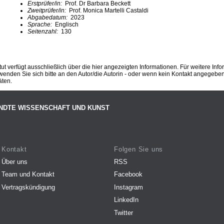
Erstprüfer/in:
Prof. Dr Barbara Beckett
Zweitprüfer/in:
Prof. Monica Martelli Castaldi
Abgabedatum:
2023
Sprache:
Englisch
Seitenzahl:
130
ut verfügt ausschließlich über die hier angezeigten Informationen. Für weitere Inf
enden Sie sich bitte an den Autor/die Autorin - oder wenn kein Kontakt angegeben i
äten.
NDTE WISSENSCHAFT UND KUNST
Kontakt
Folgen Sie uns
Über uns
RSS
Team und Kontakt
Facebook
Vertragskündigung
Instagram
LinkedIn
Twitter