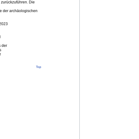
 zurückzuführen. Die
te der archäologischen
 2023
d
 der
s
r
Top