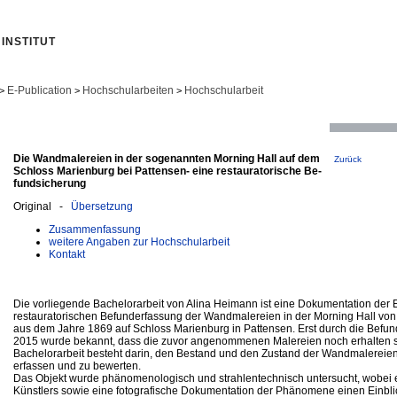
INSTITUT
E-Publication
Hochschularbeiten
Hochschularbeit
>
>
>
Die Wandmalereien in der sogenannten Morning Hall auf dem
Zurück
Schloss Marienburg bei Pattensen- eine restauratorische Be-
fundsicherung
Original -
Übersetzung
Zusammenfassung
weitere Angaben zur Hochschularbeit
Kontakt
Die vorliegende Bachelorarbeit von Alina Heimann ist eine Dokumentation der 
restauratorischen Befunderfassung der Wandmalereien in der Morning Hall von 
aus dem Jahre 1869 auf Schloss Marienburg in Pattensen. Erst durch die Befu
2015 wurde bekannt, dass die zuvor angenommenen Malereien noch erhalten si
Bachelorarbeit besteht darin, den Bestand und den Zustand der Wandmalereie
erfassen und zu bewerten.
Das Objekt wurde phänomenologisch und strahlentechnisch untersucht, wobei 
Künstlers sowie eine fotografische Dokumentation der Phänomene einen Einbli