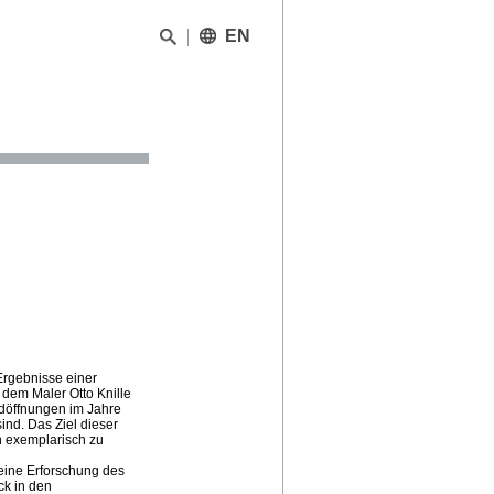
EN
Ergebnisse einer
dem Maler Otto Knille
ndöffnungen im Jahre
nd. Das Ziel dieser
n exemplarisch zu
eine Erforschung des
ck in den