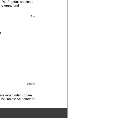
. Die Ergebnisse dieser
r-vierung und
Top
t
Zurück
ormationen oder Kopien
st - an die Sekretariate