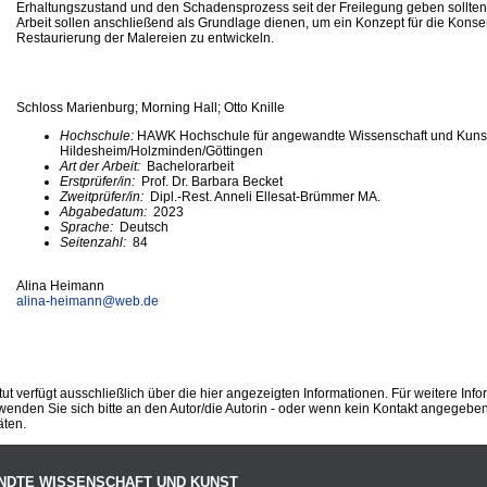
Erhaltungszustand und den Schadensprozess seit der Freilegung geben sollten
Arbeit sollen anschließend als Grundlage dienen, um ein Konzept für die Konse
Restaurierung der Malereien zu entwickeln.
Schloss Marienburg; Morning Hall; Otto Knille
Hochschule:
HAWK Hochschule für angewandte Wissenschaft und Kuns
Hildesheim/Holzminden/Göttingen
Art der Arbeit:
Bachelorarbeit
Erstprüfer/in:
Prof. Dr. Barbara Becket
Zweitprüfer/in:
Dipl.-Rest. Anneli Ellesat-Brümmer MA.
Abgabedatum:
2023
Sprache:
Deutsch
Seitenzahl:
84
Alina Heimann
alina-heimann@
web.de
ut verfügt ausschließlich über die hier angezeigten Informationen. Für weitere Inf
enden Sie sich bitte an den Autor/die Autorin - oder wenn kein Kontakt angegeben i
äten.
NDTE WISSENSCHAFT UND KUNST