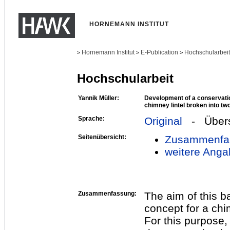
HORNEMANN INSTITUT
Hornemann Institut
E-Publication
Hochschularbei
>
>
>
Hochschularbeit
Yannik Müller:
Development of a conservatio
chimney lintel broken into tw
Sprache:
Original
- Übers
Seitenübersicht:
Zusammenfa
weitere Anga
Zusammenfassung:
The aim of this b
concept for a chi
For this purpose,