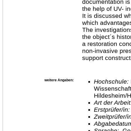
documentation is 
the help of UV- 
It is discussed wh
which advantages
The investigation
the object´s hist
a restoration con
non-invasive pres
support constru
weitere Angaben:
Hochschule:
Wissenschaft
Hildesheim/H
Art der Arbei
Erstprüfer/in
Zweitprüfer/
Abgabedatu
Sprache:
Ge