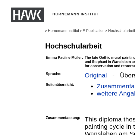
HORNEMANN INSTITUT
Hornemann Institut
E-Publication
Hochschularbei
>
>
>
Hochschularbeit
Emma Pauline Müller:
The late Gothic mural paintin
und Stephani in Wansleben a
for conservation and restorat
Sprache:
Original
- Übers
Seitenübersicht:
Zusammenfa
weitere Anga
Zusammenfassung:
This diploma thes
painting cycle in
Wansleben am Se