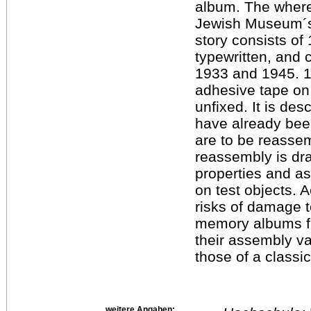
album. The where
Jewish Museum´s i
story consists of
typewritten, and
1933 and 1945. 1
adhesive tape on 
unfixed. It is de
have already bee
are to be reassem
reassembly is dra
properties and as
on test objects. 
risks of damage 
memory albums f
their assembly v
those of a classi
weitere Angaben: