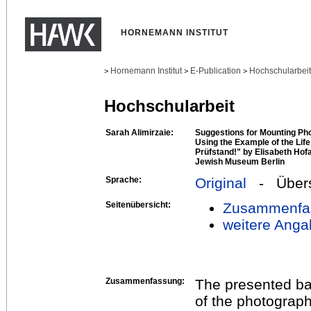
HORNEMANN INSTITUT
Hornemann Institut
E-Publication
Hochschularbei
>
>
>
Hochschularbeit
Sarah Alimirzaie:
Suggestions for Mounting P
Using the Example of the Li
Prüfstand!" by Elisabeth Hofa
Jewish Museum Berlin
Sprache:
Original
- Übers
Seitenübersicht:
Zusammenfa
weitere Anga
Zusammenfassung:
The presented bac
of the photograp