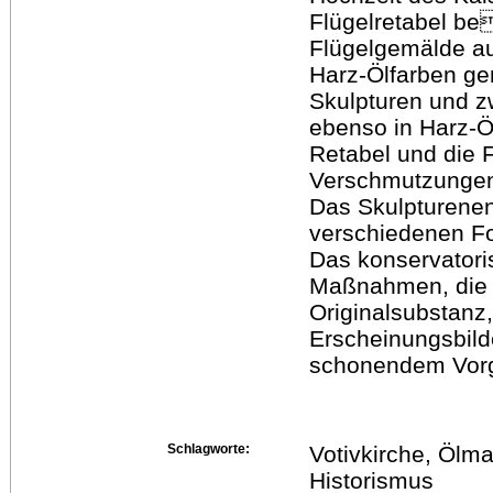
Flügelretabel be
Flügelgemälde auf
Harz-Ölfarben ge
Skulpturen und z
ebenso in Harz-Ö
Retabel und die 
Verschmutzungen
Das Skulpturenen
verschiedenen For
Das konservatoris
Maßnahmen, die 
Originalsubstanz
Erscheinungsbild
schonendem Vorg
Schlagworte:
Votivkirche, Ölma
Historismus