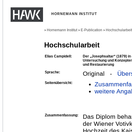
HORNEMANN INSTITUT
Hornemann Institut
E-Publication
Hochschularbei
>
>
>
Hochschularbeit
Elias Campidell:
Der „Josephsaltar“ (1879) in 
Untersuchung und Konzepters
und Restaurierung
Sprache:
Original -
Über
Seitenübersicht:
Zusammenfa
weitere Anga
Zusammenfassung:
Das Diplom behan
der Wiener Votiv
Hochzeit des Kais