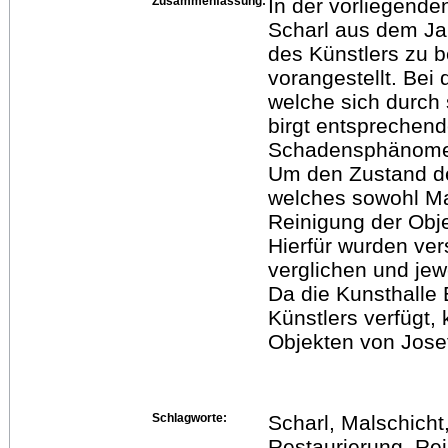
Zusammenfassung:
In der vorliegende
Scharl aus dem Ja
des Künstlers zu 
vorangestellt. Be
welche sich durch
birgt entsprechend
Schadensphänome
Um den Zustand des
welches sowohl M
Reinigung der Obj
Hierfür wurden ve
verglichen und jewe
Da die Kunsthalle
Künstlers verfügt,
Objekten von Josef
Schlagworte:
Scharl, Malschicht
Restaurierung, R