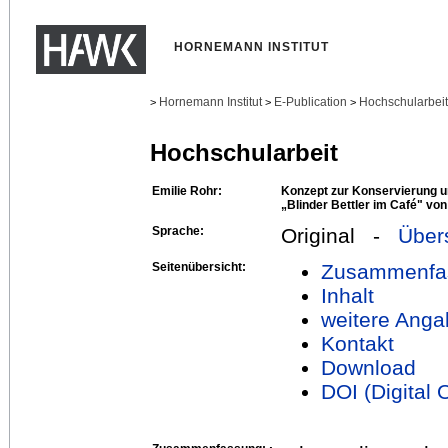
HORNEMANN INSTITUT
Hornemann Institut
E-Publication
Hochschularbei
>
>
>
Hochschularbeit
Emilie Rohr:
Konzept zur Konservierung 
„Blinder Bettler im Café" vo
Sprache:
Original -
Über
Seitenübersicht:
Zusammenfa
Inhalt
weitere Anga
Kontakt
Download
DOI (Digital O