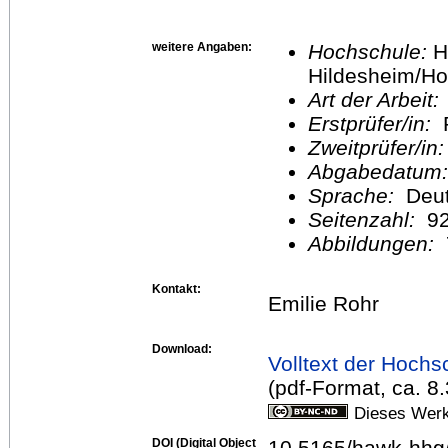
weitere Angaben:
Hochschule:
H
Hildesheim/Ho
Art der Arbeit:
Erstprüfer/in:
P
Zweitprüfer/in
Abgabedatum
Sprache:
Deu
Seitenzahl:
9
Abbildungen:
Kontakt:
Emilie Rohr
Download:
Volltext der Hochs
(pdf-Format, ca. 8
Dieses Werk
DOI (Digital Object
10.5165/hawk-hhg