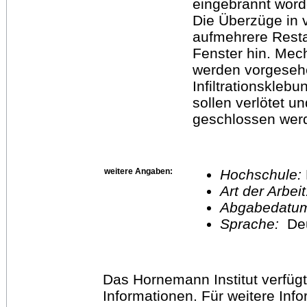
eingebrannt word
Die Überzüge in
aufmehrere Resta
Fenster hin. Me
werden vorgesehe
Infiltrationskleb
sollen verlötet u
geschlossen wer
weitere Angaben:
Hochschule:
Art der Arbei
Abgabedatu
Sprache:
De
Das Hornemann Institut verfügt
Informationen. Für weitere Inf