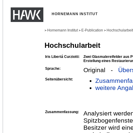
HORNEMANN INSTITUT
Hornemann Institut
E-Publication
Hochschularbei
>
>
>
Hochschularbeit
Iris Libertá Curziotti:
Zwei Glasmalereifelder aus P
Erstellung eines Restaurier
Sprache:
Original -
Über
Seitenübersicht:
Zusammenfa
weitere Anga
Zusammenfassung:
Analysiert werden
Spitzbogenfenste
Besitzer wird ei