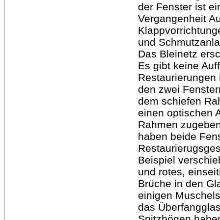
der Fenster ist e
Vergangenheit Au
Klappvorrichtung
und Schmutzanla
Das Bleinetz ersch
Es gibt keine Auff
Restaurierungen i
den zwei Fenstern
dem schiefen Ra
einen optischen 
Rahmen zugeben.
haben beide Fens
Restaurierugsges
Beispiel verschi
und rotes, einsei
Brüche in den Gl
einigen Muschels
das Überfangglas
Spitzbögen habe