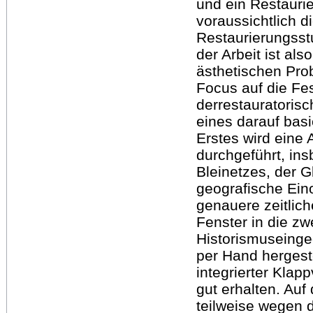
und ein Restauri
voraussichtlich d
Restaurierungsstu
der Arbeit ist als
ästhetischen Pro
Focus auf die Fes
derrestauratoris
eines darauf bas
Erstes wird eine
durchgeführt, in
Bleinetzes, der 
geografische Ein
genauere zeitlic
Fenster in die zw
Historismuseinge
per Hand hergest
integrierter Klap
gut erhalten. Auf
teilweise wegen 