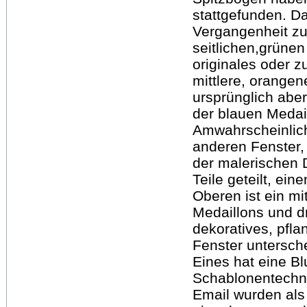
stattgefunden. Da
Vergangenheit zu
seitlichen,grünen
originales oder z
mittlere, orangen
ursprünglich abe
der blauen Medai
Amwahrscheinlic
anderen Fenster, 
der malerischen D
Teile geteilt, ei
Oberen ist ein mi
Medaillons und dr
dekoratives, pfl
Fenster untersche
Eines hat eine Bl
Schablonentechni
Email wurden als 