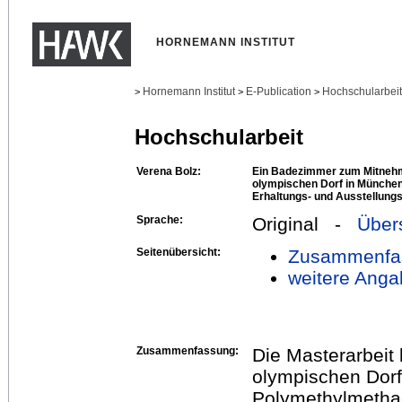
HORNEMANN INSTITUT
Hornemann Institut
E-Publication
Hochschularbei
>
>
>
Hochschularbeit
Verena Bolz:
Ein Badezimmer zum Mitnehm
olympischen Dorf in Münche
Erhaltungs- und Ausstellung
Sprache:
Original -
Über
Seitenübersicht:
Zusammenfa
weitere Anga
Zusammenfassung:
Die Masterarbeit 
olympischen Dorf
Polymethylmethac