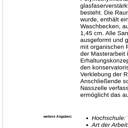
glasfaserverstär
besteht. Die Raum
wurde, enthält ei
Waschbecken, auf
1,45 cm. Alle San
ausgeformt und g
mit organischen 
der Masterarbeit 
Erhaltungskonzep
den konservatori
Verklebung der R
Anschließende sol
Nasszelle verfas
ermöglicht das a
weitere Angaben:
Hochschule:
Art der Arbei