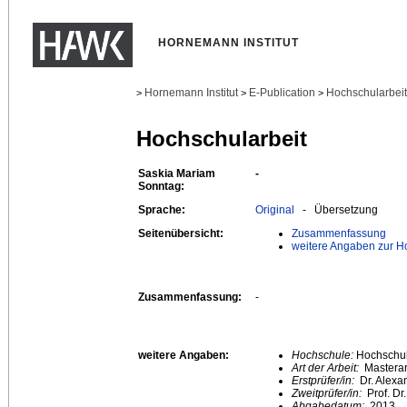
HORNEMANN INSTITUT
Hornemann Institut
E-Publication
Hochschularbei
>
>
>
Hochschularbeit
Saskia Mariam
-
Sonntag:
Sprache:
Original
- Übersetzung
Seitenübersicht:
Zusammenfassung
weitere Angaben zur H
Zusammenfassung:
-
weitere Angaben:
Hochschule:
Hochschule
Art der Arbeit:
Masterar
Erstprüfer/in:
Dr. Alexa
Zweitprüfer/in:
Prof. Dr
Abgabedatum:
2013