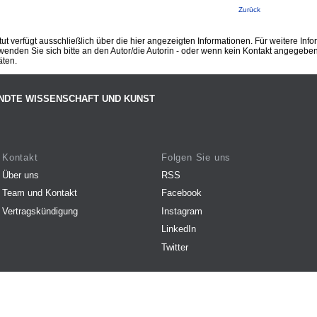
Zurück
ut verfügt ausschließlich über die hier angezeigten Informationen. Für weitere Inf
enden Sie sich bitte an den Autor/die Autorin - oder wenn kein Kontakt angegeben i
äten.
NDTE WISSENSCHAFT UND KUNST
Kontakt
Folgen Sie uns
Über uns
RSS
Team und Kontakt
Facebook
Vertragskündigung
Instagram
LinkedIn
Twitter