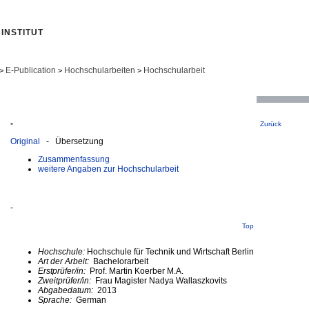
INSTITUT
E-Publication
Hochschularbeiten
Hochschularbeit
>
>
>
-
Zurück
Original
- Übersetzung
Zusammenfassung
weitere Angaben zur Hochschularbeit
-
Top
Hochschule:
Hochschule für Technik und Wirtschaft Berlin
Art der Arbeit:
Bachelorarbeit
Erstprüfer/in:
Prof. Martin Koerber M.A.
Zweitprüfer/in:
Frau Magister Nadya Wallaszkovits
Abgabedatum:
2013
Sprache:
German