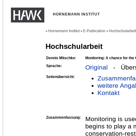
HORNEMANN INSTITUT
Hornemann Institut
E-Publication
Hochschularbei
>
>
>
Hochschularbeit
Dennis Mitschke:
Monitoring: A chance for the
Sprache:
Original
- Übers
Seitenübersicht:
Zusammenfa
weitere Anga
Kontakt
Zusammenfassung:
Monitoring is use
begins to play a 
conservation-resto