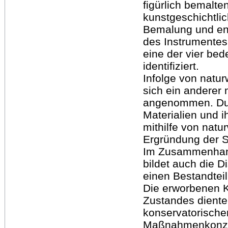
figürlich bemalte
kunstgeschichtli
Bemalung und ent
des Instrumentes.
eine der vier be
identifiziert.
Infolge von natu
sich ein anderer 
angenommen. Dur
Materialien und i
mithilfe von natu
Ergründung der 
Im Zusammenhan
bildet auch die D
einen Bestandteil
Die erworbenen K
Zustandes diente
konservatorische
Maßnahmenkonzep