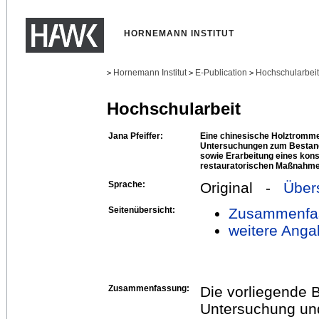
HORNEMANN INSTITUT
Hornemann Institut
E-Publication
Hochschularbei
>
>
>
Hochschularbeit
Jana Pfeiffer:
Eine chinesische Holztrommel
Untersuchungen zum Bestand
sowie Erarbeitung eines kon
restauratorischen Maßnahm
Sprache:
Original -
Über
Seitenübersicht:
Zusammenfa
weitere Anga
Zusammenfassung:
Die vorliegende B
Untersuchung un