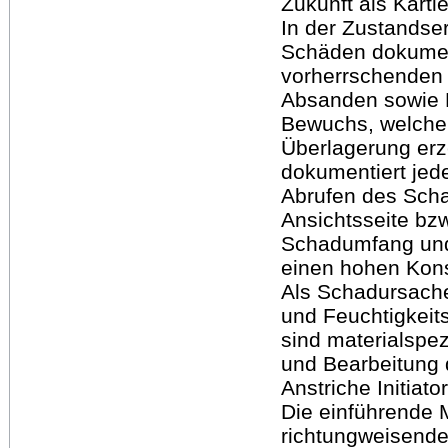
Zukunft als Kart
In der Zustandse
Schäden dokument
vorherrschenden 
Absanden sowie F
Bewuchs, welche
Überlagerung erz
dokumentiert jede
Abrufen des Scha
Ansichtsseite bzw
Schadumfang und
einen hohen Kons
Als Schadursach
und Feuchtigkeit
sind materialspe
und Bearbeitung d
Anstriche Initiat
Die einführende
richtungweisend