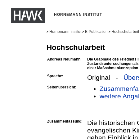
HORNEMANN INSTITUT
Hornemann Institut
E-Publication
Hochschularbei
>
>
>
Hochschularbeit
Andreas Neumann:
Die Grabmale des Friedhofs i
Zustandsuntersuchungen als 
einer Maßnahmenkonzeption
Sprache:
Original -
Über
Seitenübersicht:
Zusammenfa
weitere Anga
Zusammenfassung:
Die historischen
evangelischen Kir
geben Einblick in