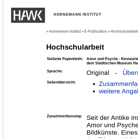
HORNEMANN INSTITUT
Hornemann Institut
E-Publication
Hochschularbei
>
>
>
Hochschularbeit
Stefanie Papenheim:
Amor und Psyche - Restaurie
dem Städtischen Museum Hal
Sprache:
Original -
Über
Seitenübersicht:
Zusammenfa
weitere Anga
Zusammenfassung:
Seit der Antike i
Amor und Psyche 
Bildkünste. Eines