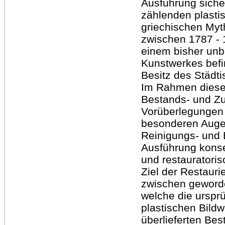
Ausführung siche
zählenden plasti
griechischen Myt
zwischen 1787 - 
einem bisher unb
Kunstwerkes befi
Besitz des Städt
Im Rahmen dieser
Bestands- und Z
Vorüberlegungen
besonderen Auge
Reinigungs- und 
Ausführung konse
und restauratori
Ziel der Restauri
zwischen geworde
welche die ursprü
plastischen Bildw
überlieferten Be