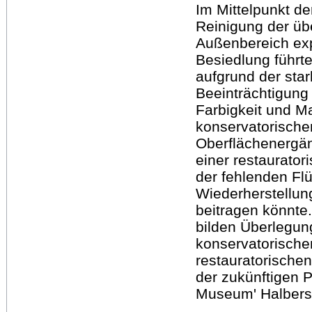
Im Mittelpunkt de
Reinigung der üb
Außenbereich exp
Besiedlung führt
aufgrund der star
Beeinträchtigung 
Farbigkeit und M
konservatorischer
Oberflächenergän
einer restaurato
der fehlenden Flü
Wiederherstellu
beitragen könnte.
bilden Überlegu
konservatorische
restauratorisch
der zukünftigen 
Museum' Halbers