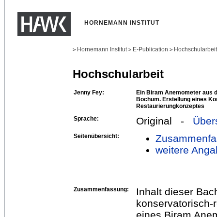
HORNEMANN INSTITUT
Hornemann Institut
E-Publication
Hochschularbei
>
>
>
Hochschularbeit
Jenny Fey:
Ein Biram Anemometer aus
Bochum. Erstellung eines Ko
Restaurierungkonzeptes
Sprache:
Original -
Über
Seitenübersicht:
Zusammenfa
weitere Anga
Zusammenfassung:
Inhalt dieser Bac
konservatorisch-
eines Biram Anem