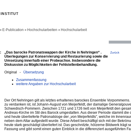
INSTITUT
E-Publication
Hochschularbeiten
Hochschularbeit
>
>
>
:
„Das barocke Patronatswappen der Kirche in Nehringen“ .
Zurück
Überlegungen zur Konservierung und Restaurierung sowie die
Umsetzung innerhalb einer Probeachse. Insbesondere die
Diskussion zu Möglichkeiten der Fehlstellenbehandlung.
Original -
Übersetzung
Zusammenfassung
weitere Angaben zur Hochschularbeit
Der Ort Nehringen gilt als letztes erhaltenes barockes Ensemble Vorpommerns.
zu verdanken ist, ist Johann‐August von Meijerfeldt, der damalige Generalgouv
Schwedisch‐Pommern. Zwischen 1721 und 1726 ließ von Meijerfeldt den gesamt
Andreas‐Kirche im Stil des Barock umgestalten. Aus dieser Periode stammt die
und heute überlieferte Patronatsloge der „von Meijerfeldts”, welche im Innenrau
neben dem Altar aufgestellt wurde. Diese Arbeit beschäftigt sich mit der Bekrön
heute stark geschädigt überliefert ist. Das geschnitzte, hölzerne Bildwerk trägt 
Fassung und gibt somit einen guten Einblick in die differenziert ausgeführten 