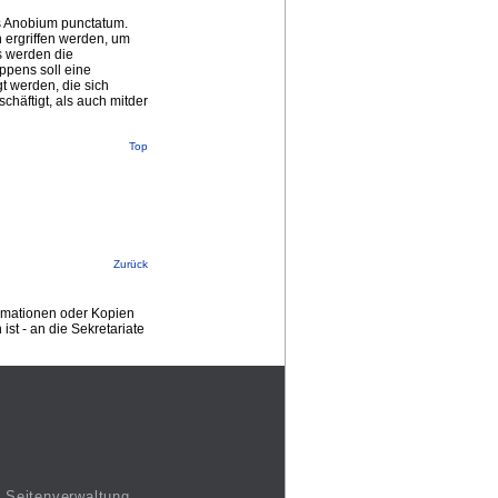
s Anobium punctatum.
ergriffen werden, um
s werden die
ppens soll eine
 werden, die sich
häftigt, als auch mitder
Top
Zurück
ormationen oder Kopien
st - an die Sekretariate
Seitenverwaltung