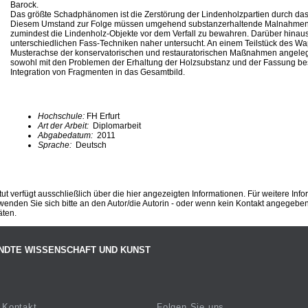
Barock.
Das größte Schadphänomen ist die Zerstörung der Lindenholzpartien durch da
Diesem Umstand zur Folge müssen umgehend substanzerhaltende Malnahmen 
zumindest die Lindenholz‐Objekte vor dem Verfall zu bewahren. Darüber hinau
unterschiedlichen Fass‐Techniken naher untersucht. An einem Teilstück des Wa
Musterachse der konservatorischen und restauratorischen Maßnahmen angelegt
sowohl mit den Problemen der Erhaltung der Holzsubstanz und der Fassung besc
Integration von Fragmenten in das Gesamtbild.
Hochschule:
FH Erfurt
Art der Arbeit:
Diplomarbeit
Abgabedatum:
2011
Sprache:
Deutsch
ut verfügt ausschließlich über die hier angezeigten Informationen. Für weitere Inf
enden Sie sich bitte an den Autor/die Autorin - oder wenn kein Kontakt angegeben i
äten.
NDTE WISSENSCHAFT UND KUNST
Kontakt
Folgen Sie uns