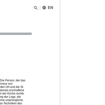
EN
 Die Person, der das
erneur von
en Ort und die St.
 damals erschaffene
m der Kirche rechts
ung der Loge, die
seine ursprüngliche
Fass‐Techniken des