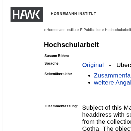
HORNEMANN INSTITUT
Hornemann Institut
E-Publication
Hochschularbei
>
>
>
Hochschularbeit
Susann Böhm:
Sprache:
Original
- Übers
Seitenübersicht:
Zusammenfa
weitere Anga
Zusammenfassung:
Subject of this M
headdress with s
from the collectio
Gotha. The object