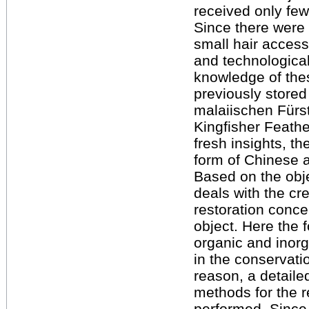
received only few 
Since there were 
small hair accesso
and technological
knowledge of thes
previously store
malaiischen Fürst
Kingfisher Feathe
fresh insights, t
form of Chinese a
Based on the obje
deals with the cr
restoration concep
object. Here the 
organic and inorg
in the conservatio
reason, a detail
methods for the r
performed. Since 