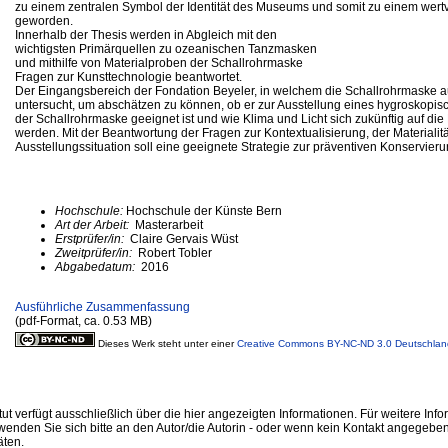
zu einem zentralen Symbol der Identität des Museums und somit zu einem wert
geworden.
Innerhalb der Thesis werden in Abgleich mit den
wichtigsten Primärquellen zu ozeanischen Tanzmasken
und mithilfe von Materialproben der Schallrohrmaske
Fragen zur Kunsttechnologie beantwortet.
Der Eingangsbereich der Fondation Beyeler, in welchem die Schallrohrmaske au
untersucht, um abschätzen zu können, ob er zur Ausstellung eines hygroskopi
der Schallrohrmaske geeignet ist und wie Klima und Licht sich zukünftig auf die 
werden. Mit der Beantwortung der Fragen zur Kontextualisierung, der Materialit
Ausstellungssituation soll eine geeignete Strategie zur präventiven Konservier
Hochschule:
Hochschule der Künste Bern
Art der Arbeit:
Masterarbeit
Erstprüfer/in:
Claire Gervais Wüst
Zweitprüfer/in:
Robert Tobler
Abgabedatum:
2016
Ausführliche Zusammenfassung
(pdf-Format, ca. 0.53 MB)
Dieses Werk steht unter einer
Creative Commons BY-NC-ND 3.0 Deutschlan
ut verfügt ausschließlich über die hier angezeigten Informationen. Für weitere Inf
enden Sie sich bitte an den Autor/die Autorin - oder wenn kein Kontakt angegeben i
äten.