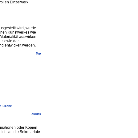
vollen Einzelwerk
sgestellt wird, wurde
schen Kunstwerkes wie
Materialität auswirken
ät sowie der
ung entwickelt werden.
Top
d Lizenz
.
Zurück
ormationen oder Kopien
st - an die Sekretariate