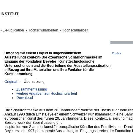
INSTITUT
E-Publication
Hochschularbeiten
Hochschularbeit
>
>
>
Umgang mit einem Objekt in ungewöhnlichem
Zurück
Ausstellungskontext- Die ozeanische Schallrohrmaske im
Eingang der Fondation Beyeler: Kunsttechnologische
Untersuchungen und die Beurteilung der Ausstellungssituation
in Bezug auf ihre Materialien und ihre Funktion für die
Kunstsammlung
Original
- Übersetzung
Zusammenfassung
weitere Angaben zur Hochschularbeit
Download
Die Schallrohrmaske aus dem 20. Jahrhundert, welche der Thesis zugrunde lieg
Ankauf 1993 durch Ernst Beyeler, einem Schweizer Kunstsammler, in eine Sam
europäischer Kunst des frühen 20. Jahrhunderts. Diese Kontextualisierung mach
Beispielwerk der Beeinflussung und
Inspiration von Stammeskunst für europäische Künstler des Primitivismus. Durc
Beyelers seit 1997 permanente Ausstellung im Eingangsbereich der Fondation Bey