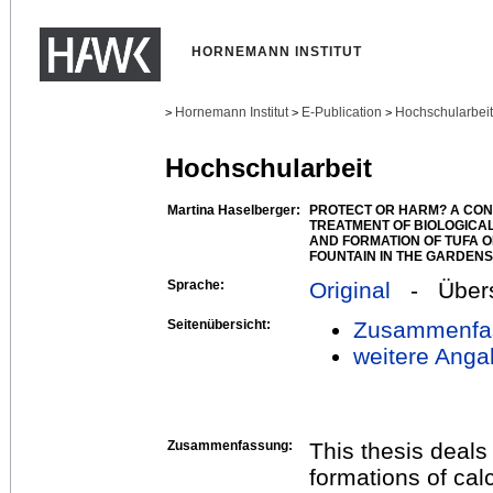
HORNEMANN INSTITUT
Hornemann Institut
E-Publication
Hochschularbei
>
>
>
Hochschularbeit
Martina Haselberger:
PROTECT OR HARM? A CON
TREATMENT OF BIOLOGICA
AND FORMATION OF TUFA 
FOUNTAIN IN THE GARDEN
Sprache:
Original
- Übers
Seitenübersicht:
Zusammenfa
weitere Anga
Zusammenfassung:
This thesis deals
formations of cal