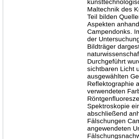
kunsttechnologis
Maltechnik des K
Teil bilden Quel
Aspekten anhand 
Campendonks. Im 
der Untersuchung
Bildträger dargest
naturwissenschaf
Durchgeführt wu
sichtbaren Licht 
ausgewählten Ge
Reflektographie
verwendeten Farb
Röntgenfluoresze
Spektroskopie ei
abschließend an
Fälschungen Camp
angewendeten Un
Fälschungsnachwe