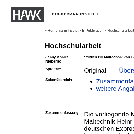
HORNEMANN INSTITUT
Hornemann Institut
E-Publication
Hochschularbei
>
>
>
Hochschularbeit
Jenny Annika
Studien zur Maltechnik von 
Nieberle:
Sprache:
Original -
Über
Seitenübersicht:
Zusammenfa
weitere Anga
Zusammenfassung:
Die vorliegende M
Maltechnik Heinr
deutschen Express