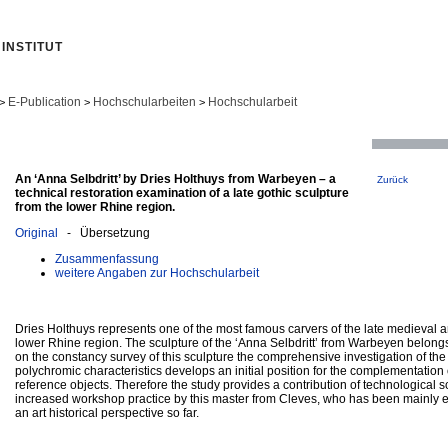
INSTITUT
E-Publication
Hochschularbeiten
Hochschularbeit
>
>
>
An ‘Anna Selbdritt’ by Dries Holthuys from Warbeyen – a
Zurück
technical restoration examination of a late gothic sculpture
from the lower Rhine region.
Original
- Übersetzung
Zusammenfassung
weitere Angaben zur Hochschularbeit
Dries Holthuys represents one of the most famous carvers of the late medieval art
lower Rhine region. The sculpture of the ‘Anna Selbdritt’ from Warbeyen belong
on the constancy survey of this sculpture the comprehensive investigation of th
polychromic characteristics develops an initial position for the complementation 
reference objects. Therefore the study provides a contribution of technological sci
increased workshop practice by this master from Cleves, who has been mainly 
an art historical perspective so far.