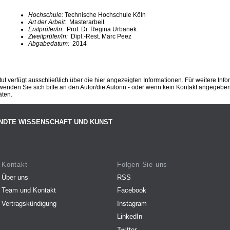
Hochschule:
Technische Hochschule Köln
Art der Arbeit:
Masterarbeit
Erstprüfer/in:
Prof. Dr. Regina Urbanek
Zweitprüfer/in:
Dipl.-Rest. Marc Peez
Abgabedatum:
2014
ut verfügt ausschließlich über die hier angezeigten Informationen. Für weitere Inf
enden Sie sich bitte an den Autor/die Autorin - oder wenn kein Kontakt angegeben i
äten.
NDTE WISSENSCHAFT UND KUNST
Kontakt
Folgen Sie uns
Über uns
RSS
Team und Kontakt
Facebook
Vertragskündigung
Instagram
LinkedIn
Twitter