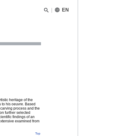
EN
istic heritage of the
s to his oeuvre. Based
e carving process and the
on further selected
entific findings of an
extensive examined from
Top