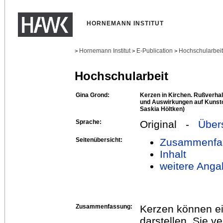
HORNEMANN INSTITUT
Hornemann Institut
E-Publication
Hochschularbei
>
>
>
Hochschularbeit
Gina Grond:
Kerzen in Kirchen. Rußverha
und Auswirkungen auf Kunsto
Saskia Höltken)
Sprache:
Original -
Über
Seitenübersicht:
Zusammenfa
Inhalt
weitere Anga
Zusammenfassung:
Kerzen können ei
darstellen. Sie 