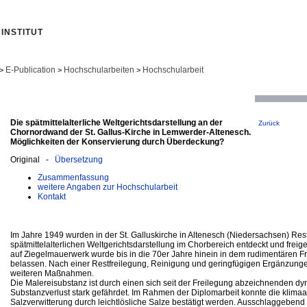
INSTITUT
E-Publication
Hochschularbeiten
Hochschularbeit
>
>
>
Die spätmittelalterliche Weltgerichtsdarstellung an der
Zurück
Chornordwand der St. Gallus-Kirche in Lemwerder-Altenesch.
Möglichkeiten der Konservierung durch Überdeckung?
Original -
Übersetzung
Zusammenfassung
weitere Angaben zur Hochschularbeit
Kontakt
Im Jahre 1949 wurden in der St. Galluskirche in Altenesch (Niedersachsen) Res
spätmittelalterlichen Weltgerichtsdarstellung im Chorbereich entdeckt und freig
auf Ziegelmauerwerk wurde bis in die 70er Jahre hinein in dem rudimentären 
belassen. Nach einer Restfreilegung, Reinigung und geringfügigen Ergänzunge
weiteren Maßnahmen.
Die Malereisubstanz ist durch einen sich seit der Freilegung abzeichnenden d
Substanzverlust stark gefährdet. Im Rahmen der Diplomarbeit konnte die klim
Salzverwitterung durch leichtlösliche Salze bestätigt werden. Ausschlaggebend i