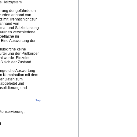
as Heizsystem
ierung der gefährdeten
 wurden anhand von
 mit Trennschicht zur
e anhand von
lima- und Salzbelastung
h wurden verschiedene
obefläche im
. Eine Auswertung der
lluskirche keine
teilung der Prüfkörper
ht wurde. Einzelne
aß sich der Zustand
angreiche Auswertung
In Kombination mit dem
ter Daten zum
abgeleitet und
nsolidierung und
Top
,Konservierung,
t