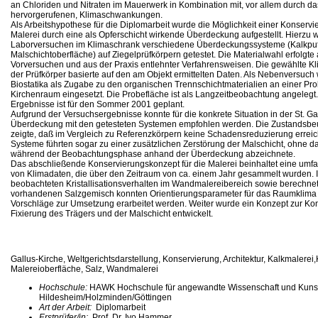
an Chloriden und Nitraten im Mauerwerk in Kombination mit, vor allem durch d
hervorgerufenen, Klimaschwankungen.
Als Arbeitshypothese für die Diplomarbeit wurde die Möglichkeit einer Konserv
Malerei durch eine als Opferschicht wirkende Überdeckung aufgestellt. Hierzu
Laborversuchen im Klimaschrank verschiedene Überdeckungssysteme (Kalkputz
Malschichtoberfläche) auf Ziegelprüfkörpern getestet. Die Materialwahl erfolgt
Vorversuchen und aus der Praxis entlehnter Verfahrensweisen. Die gewählte K
der Prüfkörper basierte auf den am Objekt ermittelten Daten. Als Nebenversuc
Biostatika als Zugabe zu den organischen Trennschichtmaterialien an einer Pr
Kirchenraum eingesetzt. Die Probefläche ist als Langzeitbeobachtung angelegt
Ergebnisse ist für den Sommer 2001 geplant.
Aufgrund der Versuchsergebnisse konnte für die konkrete Situation in der St. Ga
Überdeckung mit den getesteten Systemen empfohlen werden. Die Zustandsbeur
zeigte, daß im Vergleich zu Referenzkörpern keine Schadensreduzierung erreic
Systeme führten sogar zu einer zusätzlichen Zerstörung der Malschicht, ohne d
während der Beobachtungsphase anhand der Überdeckung abzeichnete.
Das abschließende Konservierungskonzept für die Malerei beinhaltet eine umf
von Klimadaten, die über den Zeitraum von ca. einem Jahr gesammelt wurden. 
beobachteten Kristallisationsverhalten im Wandmalereibereich sowie berechne
vorhandenen Salzgemisch konnten Orientierungsparameter für das Raumklima 
Vorschläge zur Umsetzung erarbeitet werden. Weiter wurde ein Konzept zur Ko
Fixierung des Trägers und der Malschicht entwickelt.
Gallus-Kirche, Weltgerichtsdarstellung, Konservierung, Architektur, Kalkmalerei
Malereioberfläche, Salz, Wandmalerei
Hochschule:
HAWK Hochschule für angewandte Wissenschaft und Kuns
Hildesheim/Holzminden/Göttingen
Art der Arbeit:
Diplomarbeit
Erstprüfer/in:
Prof. Dr. Ivo Hammer