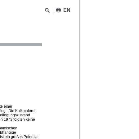
EN
te einer
elegt. Die Kalkmalerei
Freilegungszustand
n 1973 folgten keine
ynamischen
aabhängige
st ein großes Potential