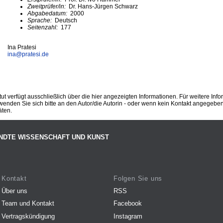
Zweitprüfer/in:
Dr. Hans-Jürgen Schwarz
Abgabedatum:
2000
Sprache:
Deutsch
Seitenzahl:
177
Ina Pratesi
ina@
pratesi.de
ut verfügt ausschließlich über die hier angezeigten Informationen. Für weitere Inf
enden Sie sich bitte an den Autor/die Autorin - oder wenn kein Kontakt angegeben i
äten.
NDTE WISSENSCHAFT UND KUNST
Kontakt
Folgen Sie uns
Über uns
RSS
Team und Kontakt
Facebook
Vertragskündigung
Instagram