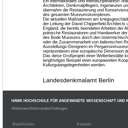
Ein internationales und interdisziplinäresn T
Architekten, Denkmalpflegern, Ingenieuren 
übernahm die Restaurierung und Konservieru
des gesamten Museumskomplexes.
Die aktuellen Maßnahmen am kriegsgeschäd
der Leitung der David Chipperfield Architects
England, die bereits beendeten Arbeiten der A
polnische Restauratoren und Handwerker der
des Bode Museums durch den österreichische
oder die Zusammenarbeit von italienischen R
Ausstellungs-Designern im Pergamonmuseu
repräsentieren eine europäische Dimension de
Das diese Großprojekt einer Welterbestätte k
langfristiges Beispiel einer europaweiten Koo
Kulturgutangelegenheiten werden.
Landesdenkmalamt Berlin
HAWK HOCHSCHULE FÜR ANGEWANDTE WISSENSCHAFT UND 
Hildesheim/Holzminden/Göttingen
Rechtliches
Kontakt