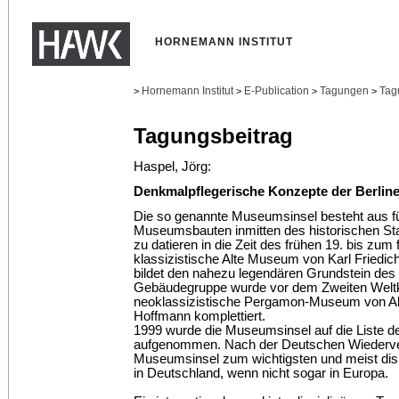
HORNEMANN INSTITUT
Hornemann Institut
E-Publication
Tagungen
Tag
>
>
>
>
Tagungsbeitrag
Haspel, Jörg:
Denkmalpflegerische Konzepte der Berlin
Die so genannte Museumsinsel besteht aus fü
Museumsbauten inmitten des historischen Sta
zu datieren in die Zeit des frühen 19. bis zum
klassizistische Alte Museum von Karl Friedic
bildet den nahezu legendären Grundstein de
Gebäudegruppe wurde vor dem Zweiten Weltk
neoklassizistische Pergamon-Museum von Al
Hoffmann komplettiert.
1999 wurde die Museumsinsel auf die Liste
aufgenommen. Nach der Deutschen Wiederver
Museumsinsel zum wichtigsten und meist di
in Deutschland, wenn nicht sogar in Europa.