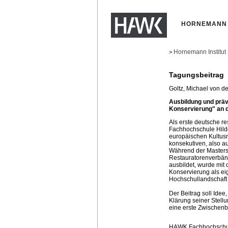
HORNEMANN 
Hornemann Institut
>
Tagungsbeitrag
Goltz, Michael von de
Ausbildung und prä
Konservierung" an 
Als erste deutsche r
Fachhochschule Hild
europäischen Kultusm
konsekutiven, also 
Während der Masters
Restauratorenverbänd
ausbildet, wurde mit
Konservierung als ei
Hochschullandschaft 
Der Beitrag soll Idee
Klärung seiner Stellu
eine erste Zwischenb
HAWK Fachhochschule