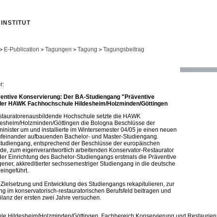
INSTITUT
E-Publication
Tagungen
Tagung
Tagungsbeitrag
>
>
>
>
r:
ventive Konservierung: Der BA-Studiengang "Präventive
der HAWK Fachhochschule Hildesheim/Holzminden/Göttingen
estauratorenausbildende Hochschule setzte die HAWK
esheim/Holzminden/Göttingen die Bologna Beschlüsse der
inister um und installierte im Wintersemester 04/05 je einen neuen
aufeinander aufbauenden Bachelor- und Master-Studiengang.
tudiengang, entsprechend der Beschlüsse der europäischen
e, zum eigenverantwortlich arbeitenden Konservator-Restaurator
 der Einrichtung des Bachelor-Studiengangs erstmals die Präventive
gener, akkreditierter sechssemestriger Studiengang in die deutsche
eingeführt.
, Zielsetzung und Entwicklung des Studiengangs rekapitulieren, zur
ng im konservatorisch-restauratorischen Berufsfeld beitragen und
ilanz der ersten zwei Jahre versuchen.
 Hildesheim/Holzminden/Göttingen, Fachbereich Konservierung und Restaurier